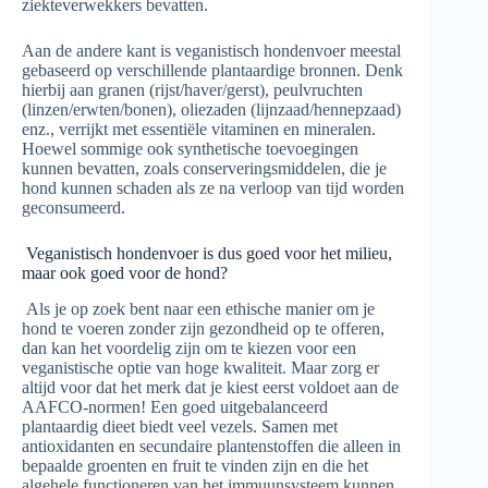
ziekteverwekkers bevatten.
Aan de andere kant is veganistisch hondenvoer meestal
gebaseerd op verschillende plantaardige bronnen. Denk
hierbij aan granen (rijst/haver/gerst), peulvruchten
(linzen/erwten/bonen), oliezaden (lijnzaad/hennepzaad)
enz., verrijkt met essentiële vitaminen en mineralen.
Hoewel sommige ook synthetische toevoegingen
kunnen bevatten, zoals conserveringsmiddelen, die je
hond kunnen schaden als ze na verloop van tijd worden
geconsumeerd.
Veganistisch hondenvoer is dus goed voor het milieu,
maar ook goed voor de hond?
Als je op zoek bent naar een ethische manier om je
hond te voeren zonder zijn gezondheid op te offeren,
dan kan het voordelig zijn om te kiezen voor een
veganistische optie van hoge kwaliteit. Maar zorg er
altijd voor dat het merk dat je kiest eerst voldoet aan de
AAFCO-normen! Een goed uitgebalanceerd
plantaardig dieet biedt veel vezels. Samen met
antioxidanten en secundaire plantenstoffen die alleen in
bepaalde groenten en fruit te vinden zijn en die het
algehele functioneren van het immuunsysteem kunnen