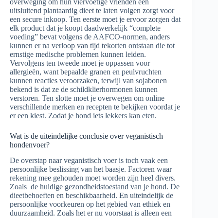
overweging om hun viervoetige vrienden een
uitsluitend plantaardig dieet te laten volgen zorgt voor
een secure inkoop. Ten eerste moet je ervoor zorgen dat
elk product dat je koopt daadwerkelijk “complete
voeding” bevat volgens de AAFCO-normen, anders
kunnen er na verloop van tijd tekorten ontstaan die tot
ernstige medische problemen kunnen leiden.
Vervolgens ten tweede moet je oppassen voor
allergieën, want bepaalde granen en peulvruchten
kunnen reacties veroorzaken, terwijl van sojabonen
bekend is dat ze de schildklierhormonen kunnen
verstoren. Ten slotte moet je overwegen om online
verschillende merken en recepten te bekijken voordat je
er een kiest. Zodat je hond iets lekkers kan eten.
Wat is de uiteindelijke conclusie over veganistisch
hondenvoer?
De overstap naar veganistisch voer is toch vaak een
persoonlijke beslissing van het baasje. Factoren waar
rekening mee gehouden moet worden zijn heel divers.
Zoals de huidige gezondheidstoestand van je hond. De
dieetbehoeften en beschikbaarheid. En uiteindelijk de
persoonlijke voorkeuren op het gebied van ethiek en
duurzaamheid. Zoals het er nu voorstaat is alleen een