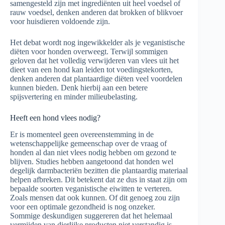
samengesteld zijn met ingrediënten uit heel voedsel of
rauw voedsel, denken anderen dat brokken of blikvoer
voor huisdieren voldoende zijn.
Het debat wordt nog ingewikkelder als je veganistische
diëten voor honden overweegt. Terwijl sommigen
geloven dat het volledig verwijderen van vlees uit het
dieet van een hond kan leiden tot voedingstekorten,
denken anderen dat plantaardige diëten veel voordelen
kunnen bieden. Denk hierbij aan een betere
spijsvertering en minder milieubelasting.
Heeft een hond vlees nodig?
Er is momenteel geen overeenstemming in de
wetenschappelijke gemeenschap over de vraag of
honden al dan niet vlees nodig hebben om gezond te
blijven. Studies hebben aangetoond dat honden wel
degelijk darmbacteriën bezitten die plantaardig materiaal
helpen afbreken. Dit betekent dat ze dus in staat zijn om
bepaalde soorten veganistische eiwitten te verteren.
Zoals mensen dat ook kunnen. Of dit genoeg zou zijn
voor een optimale gezondheid is nog onzeker.
Sommige deskundigen suggereren dat het helemaal
vermijden van dierlijke producten niet verstandig is