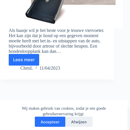
Als baasje wil je het beste voor je trouwe viervoeter.
Het kan zijn dat je hond op een gegeven moment
moeite heeft met het in- en uitstappen van de auto,
bijvoorbeeld door artrose of slechte heupen. Een
hondenloopplank kan dan…
Lees meer
De
beste
ChrisL
11/04/2023
hondenloopplank
van
2023
Wij maken gebruik van cookies, zodat je een goede
Copyright © 2026 - AllesOverDeHond
gebruikerservaring krijgt.
Accepteer
Afwijzen