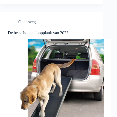
het
meenemen
van
je
Onderweg
hond
op
vakantie
De beste hondenloopplank van 2023