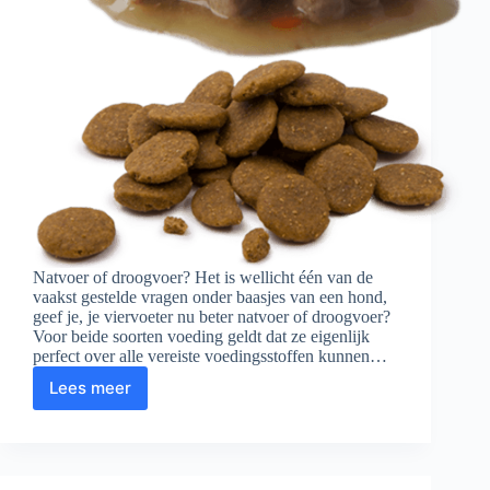
Natvoer of droogvoer? Het is wellicht één van de
vaakst gestelde vragen onder baasjes van een hond,
geef je, je viervoeter nu beter natvoer of droogvoer?
Voor beide soorten voeding geldt dat ze eigenlijk
perfect over alle vereiste voedingsstoffen kunnen…
Lees meer
Natvoer
of
droogvoer
voor
je