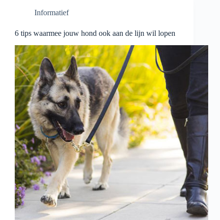
hond,
Informatief
wat
is
de
6 tips waarmee jouw hond ook aan de lijn wil lopen
beste
keuze?