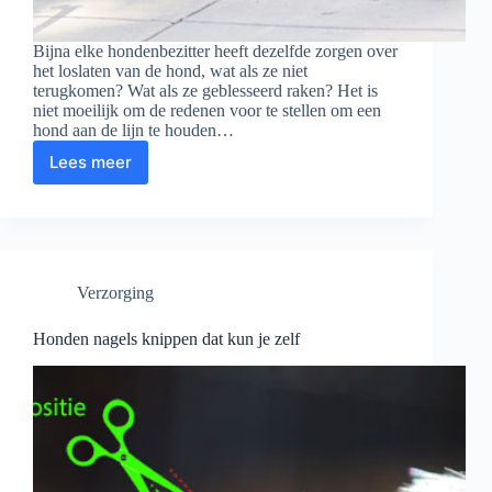
Bijna elke hondenbezitter heeft dezelfde zorgen over
het loslaten van de hond, wat als ze niet
terugkomen? Wat als ze geblesseerd raken? Het is
niet moeilijk om de redenen voor te stellen om een ​​
hond aan de lijn te houden…
Lees meer
6
tips
waarmee
jouw
hond
ook
Verzorging
aan
de
lijn
Honden nagels knippen dat kun je zelf
wil
lopen