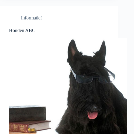
dat
kun
je
Informatief
zelf
Honden ABC